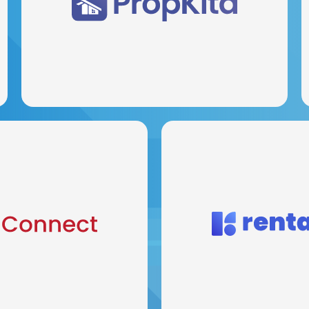
ス
セキュリティガード、居住者、管理職向けの住宅管理システ
ムで、多様な機能を提供します。
探索
オンライン決済ゲー
ンターネット技術
シームレスで安全なオンライン決
和するシームレスな自動化を体験し
ック一つでお気に入りの店舗に即
、タスクを効率よく効率的に管理し、
を実現してい
管理しましょう。
探索
探索