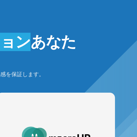
ション
あなた
心感を保証します。