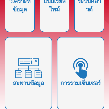
วิเคราะห์
แบบเรียล
ระบบคลา
นี้อาจรวมถึง
เชิงรุกและปรับปรุง
ใช้สําหรับผู้ให้
เทคนิคและเครื่อง
ความคล่องตัวใน
ข้อมูล
ไทม์
วด์
บริการระบบคลา
มือการวิเคราะห์
การดําเนินงาน
วด์ที่แตกต่างกัน
ทางสถิติและเชิง
ด้วยความสามารถ
ปริมาณ เช่น การ
ในการปรับขนาด
แสดงข้อมูลและ
ทรัพยากรขึ้นหรือ
การรายงาน
ลงได้ตามต้องการ
การบูรณาการและการแลก
เปลี่ยนข้อมูลระหว่างระบบ
หรือแพลตฟอร์มต่างๆ
การรวมเซ็นเซอร์เข้ากับ
เทคโนโลยีของเรารองรับรูป
ซอฟต์แวร์หรือแพลตฟอร์ม
แบบข้อมูลและโปรโตคอลที่
เพื่อรวบรวมและส่งข้อมูล
สะพานข้อมูล
การรวมเซ็นเซอร์
แตกต่างกัน และความ
สามารถในการแปลข้อมูล
ระหว่างระบบต่างๆ