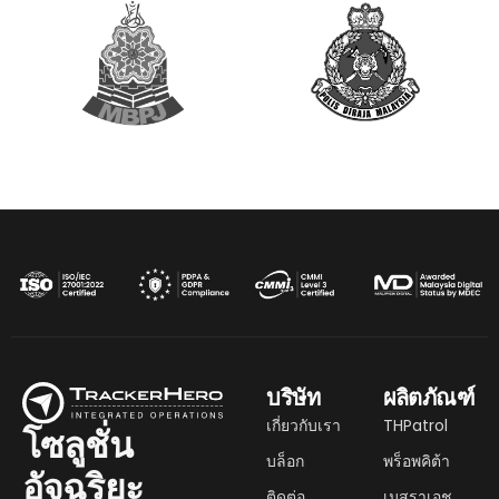
บริษัท
ผลิตภัณฑ์
เกี่ยวกับเรา
THPatrol
โซลูชั่น
บล็อก
พร็อพคิต้า
อัจฉริยะ
ติดต่อ
เมสราเอช