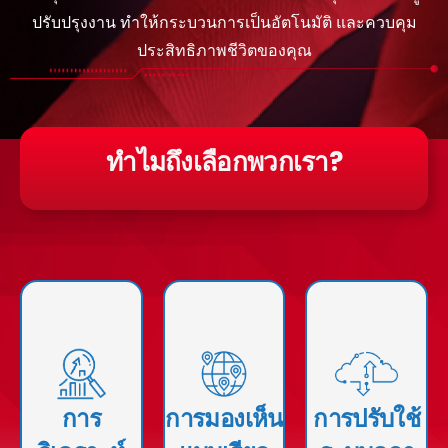
ปรับปรุงงาน ทําให้กระบวนการเป็นอัตโนมัติ และควบคุม
ประสิทธิภาพชีวิตของคุณ
ทําไมถึงเลือกพวกเรา?
เปิดใช้งานการ
เปิดใช้งานการ
ปรับใช้
รวบรวม การ
แอปพลิเคชัน
ประมวลผล และ
ซอฟต์แวร์หรือ
การวิเคราะห์
ระบบโดยใช้
ข้อมูลเพื่อรับ
รับข้อมูลเชิงลึก
โครงสร้างพื้นฐาน
ข้อมูลเชิงลึกและ
ทันทีจากสตรีม
การประมวลผล
ตัดสินใจอย่างชาญ
ข้อมูลสด ช่วยให้
การ
การมองเห็น
การปรับใช้
แบบคลาวด์ เรา
ฉลาด คุณลักษณะ
สามารถตัดสินใจ
สนับสนุนการปรับ