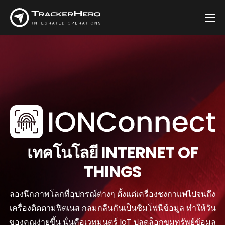
บริษัท
โซลูชัน
ลูกค้า
บล็อก
ติดต่อ
เทคโนโลยี INTERNET OF
THINGS
ลองนึกภาพโลกที่อุปกรณ์ต่างๆ ตั้งแต่เครื่องชงกาแฟไปจนถึง
เครื่องติดตามฟิตเนส กลมกลืนกันเป็นซิมโฟนีข้อมูล ทําให้วัน
ของคุณง่ายขึ้น นั่นคือเวทมนตร์ IoT ปลดล็อกขุมทรัพย์ข้อมูล