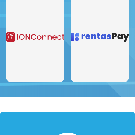
เทคโนโลยี Internet Of
ระบบเกตเวย์การชําระเงิน
Things
ออนไลน์
สัมผัสระบบอัตโนมัติที่ราบรื่น
นําเสนอการชําระเงินออนไลน์
เมื่ออุปกรณ์ของคุณกลมกลืนกัน
ที่ราบรื่นและปลอดภัยเชื่อมต่อ
ได้อย่างง่ายดาย ด้วย IoT
คุณกับร้านค้าที่คุณชื่นชอบได้
ปรับปรุงงานและจัดการชีวิตของ
ทันทีด้วยการแตะหรือคลิกเพื่อ
คุณอย่างง่ายดายและมี
ความสะดวกสบายสูงสุด
ประสิทธิภาพ
สํารวจ
สํารวจ