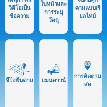
แปลงเป็นข้อความ
ติดตามกะและการ
ทึมขั้นสูงเพื่อตรวจ
ใบหน้าและ
วิดีโอเป็น
คามแบบเรี
เพื่อการรายงาน
ตรวจสอบการเข้า
จับ ประเมิน และ
การระบุ
แบบเรียลไทม์
งานที่แม่นยํา
แจ้งเตือนทีมถึง
ข้อความ
ยลไทม์
ที่ราบรื่นและการ
กิจกรรมที่น่าสงสัย
วัตถุ
สื่อสารที่คล่องตัว
อนุญาตให้ผู้
อํานวยความ
ตรวจจับเมื่อผู้
จัดการสร้าง
สะดวกในการติด
ปฏิบัติงานตกอยู่ใน
ขอบเขตเสมือน
ตามตําแหน่งแบบ
ความทุกข์ทริก
รอบพื้นที่ทาง
เรียลไทม์ของเจ้า
เกอร์การแจ้งเตือน
ภูมิศาสตร์เฉพาะ
หน้าที่ภาคสนาม
ไปยังหัวหน้างาน
การติดตาม
โดยทริกเกอร์การ
ช่วยให้ผู้จัดการ
จีโอฟันดาบ
แมนดาวน์
และให้ข้อมูลตํา
สด
แจ้งเตือนเมื่อผู้
สามารถปรับปรุง
แหน่งเพื่อช่วยใน
ปฏิบัติงานภาค
การประสานงาน
การตอบสนองเหตุ
สนามเข้าหรือออก
และการจัดตาราง
ฉุกเฉิน
จากพื้นที่เหล่านี้
เวลาได้