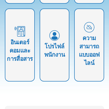
ช่วยให้ผู้ปฏิบัติงาน
เปิดใช้งานการ
อนุญาตให้ผู้
ภาคสนาม
สื่อสารระหว่างผู้
จัดการสร้างและ
สามารถใช้
ปฏิบัติงานภาค
จัดการโปรไฟล์
ความ
ซอฟต์แวร์และ
อินเตอร์
สนามและหัวหน้า
พนักงาน รวมถึง
รวบรวมข้อมูลได้
โปรไฟล์
สามารถ
งานโดยใช้ระบบ
ข้อมูลติดต่อ ประ
คอมและ
แม้ในพื้นที่ที่มีการ
พนักงาน
แบบออฟ
อินเตอร์คอมหรือ
วัติการทํางาน และ
เชื่อมต่ออินเทอร์
การสื่อสาร
ช่องทางการสื่อสา
บันทึกการฝึก
ไลน์
เน็ตจํากัดหรือไม่มี
รอื่นๆ
อบรม
เลย