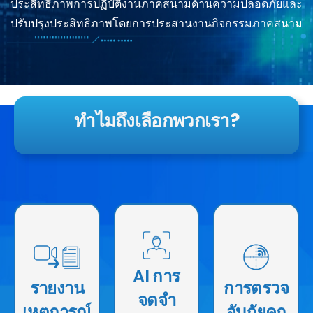
ประสิทธิภาพการปฏิบัติงานภาคสนามด้านความปลอดภัยและ
ปรับปรุงประสิทธิภาพโดยการประสานงานกิจกรรมภาคสนาม
ทําไมถึงเลือกพวกเรา?
เพิ่มศักยภาพให้ผู้
ปฏิบัติงานภาค
ตรวจสอบภัย
สนามในการจับ
ใช้ปัญญาประดิษฐ์
คุกคามด้านความ
AI การ
ภาพเหตุการณ์
เพื่อระบุบุคคลและ
ปลอดภัยที่อาจเกิด
รายงาน
การตรวจ
จดจํา
ผ่านวิดีโอ ซึ่งจะถูก
วัตถุเพื่อการ
ขึ้นโดยใช้อัลกอริ
เหตุการณ์
จับภัยคุก