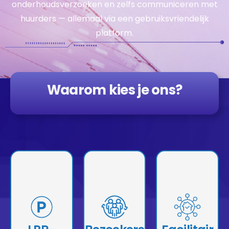
onderhoudsverzoeken en zelfs communiceren met
huurders — allemaal via een gebruiksvriendelijk
platform.
Waarom kies je ons?
Stelt
Vastgoedbehe
Stelt
Erders In Staat
Geef
Vastgoedbehe
Om Bezoekers
Vastgoedbehe
Erders In Staat
Van Hun
Erders De
Om De
Eigendommen
Bevoegdheid
Parkeergelegen
Te Volgen En Te
Om
Heid Voor Hun
Beheren,
Onderhoudsver