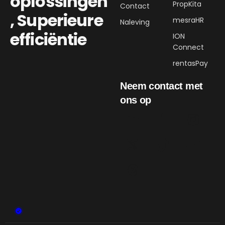
oplossingen
PropKita
Contact
,
Superieure
mesraHR
Naleving
efficiëntie
ION
Connect
rentasPay
Neem contact met
ons op