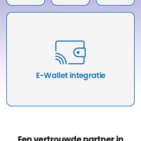
Toegangslogbo
Mededelingen
Eken.
En Feedback
Van Bewoners.
Stelt Bewoners In Staat Om Huurbetalingen Of Andere
Financiële Transacties Te Doen Via De Software, Met
Behulp Van E-Wallets Of Andere Betaalplatforms.
E-Wallet integratie
Een vertrouwde partner in