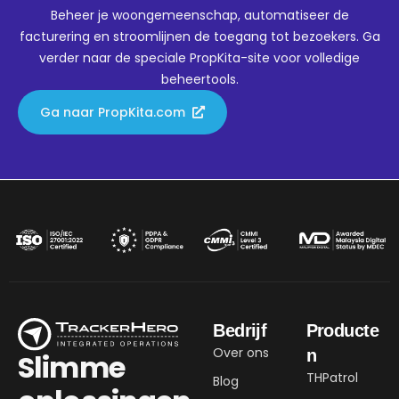
Beheer je woongemeenschap, automatiseer de
facturering en stroomlijnen de toegang tot bezoekers. Ga
verder naar de speciale PropKita-site voor volledige
beheertools.
Ga naar PropKita.com
Bedrijf
Producte
Over ons
n
Slimme
THPatrol
Blog