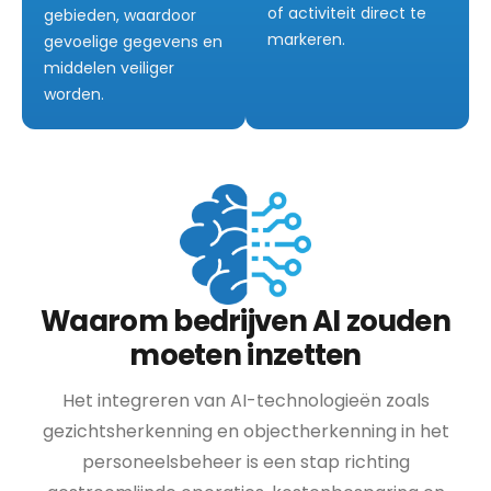
of activiteit direct te
gebieden, waardoor
markeren.
gevoelige gegevens en
middelen veiliger
worden.
Waarom bedrijven AI zouden
moeten inzetten
Het integreren van AI-technologieën zoals
gezichtsherkenning en objectherkenning in het
personeelsbeheer is een stap richting