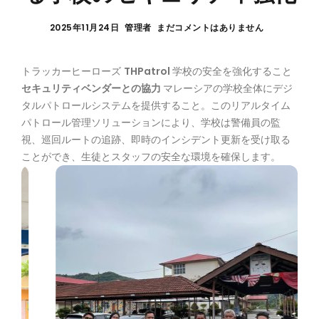
2025年11月24日
管理者
まだコメントはありません
トラッカーヒーローズ
THPatrol
学校の安全を強化すること
セキュリティベンダーとの協力
マレーシアの学校全体にデジ
タルパトロールシステムを提供すること。このリアルタイム
パトロール管理ソリューションにより、学校は警備員の監
視、巡回ルートの追跡、即時のインシデント更新を受け取る
ことができ、生徒とスタッフの安全な環境を確保します。