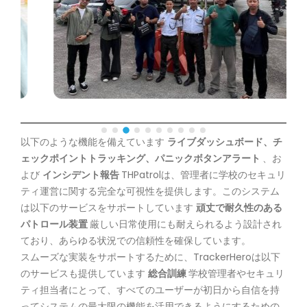
以下のような機能を備えています
ライブダッシュボード、チ
ェックポイントトラッキング、パニックボタンアラート
、お
よび
インシデント報告
THPatrolは、管理者に学校のセキュリ
ティ運営に関する完全な可視性を提供します。このシステム
は以下のサービスをサポートしています
頑丈で耐久性のある
パトロール装置
厳しい日常使用にも耐えられるよう設計され
ており、あらゆる状況での信頼性を確保しています。
スムーズな実装をサポートするために、TrackerHeroは以下
のサービスも提供しています
総合訓練
学校管理者やセキュリ
ティ担当者にとって、すべてのユーザーが初日から自信を持
ってシステムの最大限の機能を活用できるようにするための