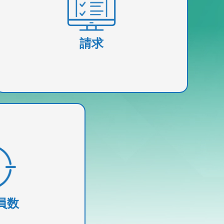
複雑なクレームシナリオを容易に処理でき
る高度なツールと分析機能を提供します。
請求
分1秒が確実に管理さ
察と強力な分析でビ
します。
員数