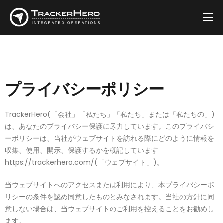
会社
ソリューション
お客様
プライバシーポリシー
ブログ
TrackerHero(「会社」「私たち」「私たち」または「私たちの」)
連絡先
は、あなたのプライバシー保護に尽力しています。このプライバシ
ーポリシーは、当社がウェブサイトを訪れる際にどのように情報を
収集、使用、開示、保護するかを概記しています
https://trackerhero.com/
(「ウェブサイト」)。
当ウェブサイトへのアクセスまたは利用により、本プライバシーポ
リシーの条件を認め同意したものとみなされます。当社の方針に同
意しない場合は、当ウェブサイトのご利用を控えることをお勧めし
ます。