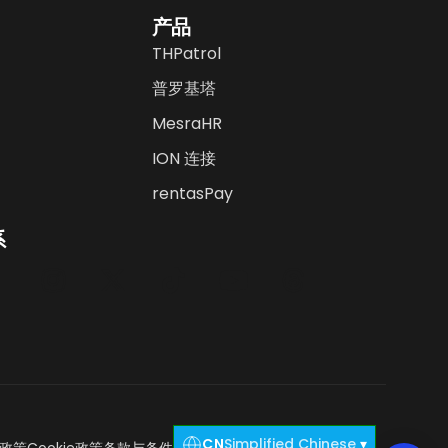
产品
THPatrol
普罗基塔
MesraHR
ION 连接
rentasPay
系
CN
Simplified Chinese
▾
政策
Cookie政策
条款与条件