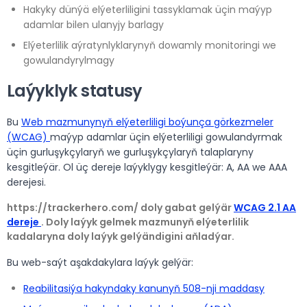
Hakyky dünýä elýeterliligini tassyklamak üçin maýyp
adamlar bilen ulanyjy barlagy
Elýeterlilik aýratynlyklarynyň dowamly monitoringi we
gowulandyrylmagy
Laýyklyk statusy
Bu
Web mazmunynyň elýeterliligi boýunça görkezmeler
(WCAG)
maýyp adamlar üçin elýeterliligi gowulandyrmak
üçin gurluşykçylaryň we gurluşykçylaryň talaplaryny
kesgitleýär. Ol üç dereje laýyklygy kesgitleýär: A, AA we AAA
derejesi.
https://trackerhero.com/ doly gabat gelýär
WCAG 2.1 AA
dereje
. Doly laýyk gelmek mazmunyň elýeterlilik
kadalaryna doly laýyk gelýändigini aňladýar.
Bu web-saýt aşakdakylara laýyk gelýär:
Reabilitasiýa hakyndaky kanunyň 508-nji maddasy