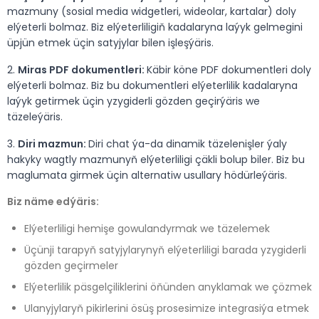
mazmuny (sosial media widgetleri, wideolar, kartalar) doly
elýeterli bolmaz. Biz elýeterliligiň kadalaryna laýyk gelmegini
üpjün etmek üçin satyjylar bilen işleşýäris.
2.
Miras PDF dokumentleri:
Käbir köne PDF dokumentleri doly
elýeterli bolmaz. Biz bu dokumentleri elýeterlilik kadalaryna
laýyk getirmek üçin yzygiderli gözden geçirýäris we
täzeleýäris.
3.
Diri mazmun:
Diri chat ýa-da dinamik täzelenişler ýaly
hakyky wagtly mazmunyň elýeterliligi çäkli bolup biler. Biz bu
maglumata girmek üçin alternatiw usullary hödürleýäris.
Biz näme edýäris:
Elýeterliligi hemişe gowulandyrmak we täzelemek
Üçünji tarapyň satyjylarynyň elýeterliligi barada yzygiderli
gözden geçirmeler
Elýeterlilik päsgelçiliklerini öňünden anyklamak we çözmek
Ulanyjylaryň pikirlerini ösüş prosesimize integrasiýa etmek