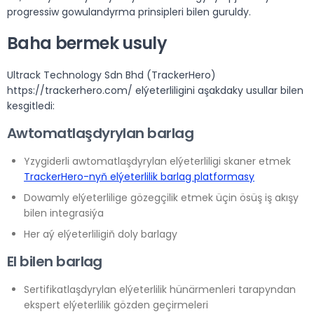
progressiw gowulandyrma prinsipleri bilen guruldy.
Baha bermek usuly
Ultrack Technology Sdn Bhd (TrackerHero)
https://trackerhero.com/ elýeterliligini aşakdaky usullar bilen
kesgitledi:
Awtomatlaşdyrylan barlag
Yzygiderli awtomatlaşdyrylan elýeterliligi skaner etmek
TrackerHero-nyň elýeterlilik barlag platformasy
Dowamly elýeterlilige gözegçilik etmek üçin ösüş iş akışy
bilen integrasiýa
Her aý elýeterliligiň doly barlagy
El bilen barlag
Sertifikatlaşdyrylan elýeterlilik hünärmenleri tarapyndan
ekspert elýeterlilik gözden geçirmeleri