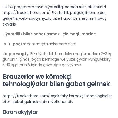
Biz bu programmanyň elýeterliligi barada siziň pikirleriňizi
https://trackerhero.com/. Elýeterlilik päsgelçiliklerine duş
gelseňiz, web-saýtymyzda bize habar bermegiňizi haýyş
edýäris:
Elýeterlilik bilen habarlaşmak üçin maglumatlar:
E-poçta:
contact@trackerhero.com
Jogap wagty:
Biz elýeterlilik baradaky maglumatlara 2-3 iş
gününiň içinde jogap bermäge we ýüze çykan kynçylyklary
5-10 iş gününiň içinde çözmäge çalyşýarys.
Brauzerler we kömekçi
tehnologiýalar bilen gabat gelmek
https://trackerhero.com/ aşakdaky kömekçi tehnologiýalar
bilen gabat gelmek üçin niýetlenendir:
Ekran okyjylar