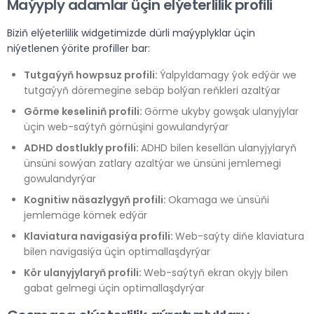
Maýyply adamlar üçin elýeterlilik profili
Biziň elýeterlilik widgetimizde dürli maýyplyklar üçin
niýetlenen ýörite profiller bar:
Tutgaýyň howpsuz profili:
Ýalpyldamagy ýok edýär we
tutgaýyň döremegine sebäp bolýan reňkleri azaltýar
Görme keseliniň profili:
Görme ukyby gowşak ulanyjylar
üçin web-saýtyň görnüşini gowulandyrýar
ADHD dostlukly profili:
ADHD bilen kesellän ulanyjylaryň
ünsüni sowýan zatlary azaltýar we ünsüni jemlemegi
gowulandyrýar
Kognitiw näsazlygyň profili:
Okamaga we ünsüňi
jemlemäge kömek edýär
Klaviatura navigasiýa profili:
Web-saýty diňe klaviatura
bilen navigasiýa üçin optimallaşdyrýar
Kör ulanyjylaryň profili:
Web-saýtyň ekran okyjy bilen
gabat gelmegi üçin optimallaşdyrýar