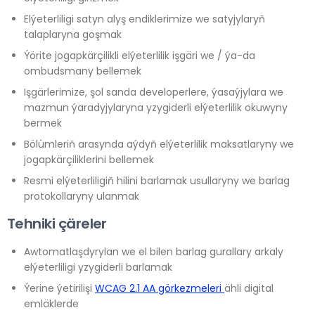
Elýeterliligi satyn alyş endiklerimize we satyjylaryň
talaplaryna goşmak
Ýörite jogapkärçilikli elýeterlilik işgäri we / ýa-da
ombudsmany bellemek
Işgärlerimize, şol sanda developerlere, ýasaýjylara we
mazmun ýaradyjylaryna yzygiderli elýeterlilik okuwyny
bermek
Bölümleriň arasynda aýdyň elýeterlilik maksatlaryny we
jogapkärçiliklerini bellemek
Resmi elýeterliligiň hilini barlamak usullaryny we barlag
protokollaryny ulanmak
Tehniki çäreler
Awtomatlaşdyrylan we el bilen barlag gurallary arkaly
elýeterliligi yzygiderli barlamak
Ýerine ýetirilişi
WCAG 2.1 AA görkezmeleri
ähli digital
emläklerde