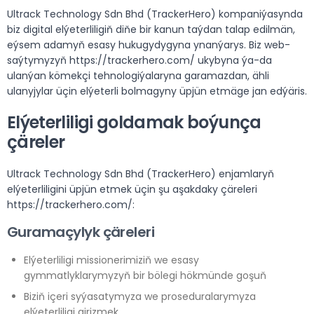
Ultrack Technology Sdn Bhd (TrackerHero) kompaniýasynda
biz digital elýeterliligiň diňe bir kanun taýdan talap edilmän,
eýsem adamyň esasy hukugydygyna ynanýarys. Biz web-
saýtymyzyň https://trackerhero.com/ ukybyna ýa-da
ulanýan kömekçi tehnologiýalaryna garamazdan, ähli
ulanyjylar üçin elýeterli bolmagyny üpjün etmäge jan edýäris.
Elýeterliligi goldamak boýunça
çäreler
Ultrack Technology Sdn Bhd (TrackerHero) enjamlaryň
elýeterliligini üpjün etmek üçin şu aşakdaky çäreleri
https://trackerhero.com/:
Guramaçylyk çäreleri
Elýeterliligi missionerimiziň we esasy
gymmatlyklarymyzyň bir bölegi hökmünde goşuň
Biziň içeri syýasatymyza we proseduralarymyza
elýeterliligi girizmek