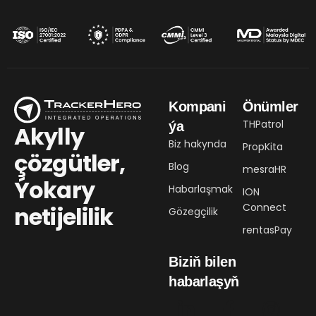
Kompani
Önümler
THPatrol
ýa
Akylly
Biz hakynda
PropKita
çözgütler,
Blog
mesraHR
Ýokary
Habarlaşmak
ION
Connect
netijelilik
Gözegçilik
rentasPay
Biziň bilen
habarlaşyň