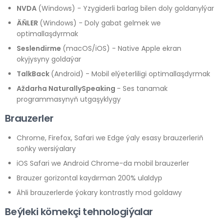
NVDA
(Windows) - Yzygiderli barlag bilen doly goldanylýar
ÄŇLER
(Windows) - Doly gabat gelmek we
optimallaşdyrmak
Seslendirme
(macOS/iOS) - Native Apple ekran
okyjysyny goldaýar
TalkBack
(Android) - Mobil elýeterliligi optimallaşdyrmak
Aždarha NaturallySpeaking
- Ses tanamak
programmasynyň utgaşyklygy
Brauzerler
Chrome, Firefox, Safari we Edge ýaly esasy brauzerleriň
soňky wersiýalary
iOS Safari we Android Chrome-da mobil brauzerler
Brauzer gorizontal kaydırman 200% ulaldyp
Ähli brauzerlerde ýokary kontrastly mod goldawy
Beýleki kömekçi tehnologiýalar