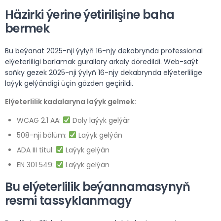
Häzirki ýerine ýetirilişine baha
bermek
Bu beýanat 2025-nji ýylyň 16-njy dekabrynda professional
elýeterliligi barlamak gurallary arkaly döredildi. Web-saýt
soňky gezek 2025-nji ýylyň 16-njy dekabrynda elýeterlilige
laýyk gelýändigi üçin gözden geçirildi.
Elýeterlilik kadalaryna laýyk gelmek:
WCAG 2.1 AA:
Doly laýyk gelýär
508-nji bölüm:
Laýyk gelýän
ADA III titul:
Laýyk gelýän
EN 301 549:
Laýyk gelýän
Bu elýeterlilik beýannamasynyň
resmi tassyklanmagy