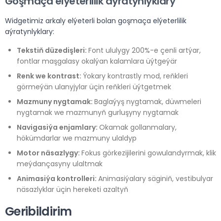
Goşmaça elýeterlilik aýratynlyklary
Widgetimiz arkaly elýeterli bolan goşmaça elýeterlilik
aýratynlyklary:
Tekstiň düzedişleri:
Font ululygy 200%-e çenli artýar,
fontlar maşgalasy okalýan kalamlara üýtgeýär
Renk we kontrast:
Ýokary kontrastly mod, reňkleri
görmeýän ulanyjylar üçin reňkleri üýtgetmek
Mazmuny nygtamak:
Baglaýyş nygtamak, düwmeleri
nygtamak we mazmunyň gurluşyny nygtamak
Navigasiýa enjamlary:
Okamak gollanmalary,
hökümdarlar we mazmuny ulaldyp
Motor näsazlygy:
Fokus görkezijilerini gowulandyrmak, klik
meýdançasyny ulaltmak
Animasiýa kontrolleri:
Animasiýalary säginiň, vestibulyar
näsazlyklar üçin hereketi azaltyň
Geribildirim