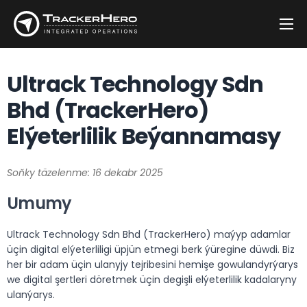
Kompaniýa
Ultrack Technology Sdn
çözgütler
Bhd (TrackerHero)
Müşderiler
Elýeterlilik Beýannamasy
Blog
Habarlaşmak
Soňky täzelenme: 16 dekabr 2025
Umumy
Ultrack Technology Sdn Bhd (TrackerHero) maýyp adamlar
üçin digital elýeterliligi üpjün etmegi berk ýüregine düwdi. Biz
her bir adam üçin ulanyjy tejribesini hemişe gowulandyrýarys
we digital şertleri döretmek üçin degişli elýeterlilik kadalaryny
ulanýarys.