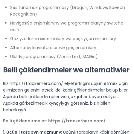
Ses tanamak programmasy (Dragon, Windows Speech
Recognition)
Navigasiýa enjamlaryny we programmalaryny switche
ediň
Göz yzarlama sistemalary we baş syçan enjamlary
Alternatiw klaviaturalar we giriş enjamlary
Ulaldyş programmasy (ZoomText, MAGic)
Belli çäklendirmeler we alternatiwler
Biz https://trackerhero.com/ elýeterliligini üpjün etmek üçin
elimizden gelenini etsek-de, käbir çäklendirmeler bolup biler.
Aşakda belli çäklendirmeler we çözgütler beýan edilýär.
Aşakda görkezilmedik kynçylygy görseňiz, biziň bilen
habarlaşyň.
Belli çäklendirmeler: https://trackerhero.com/:
1.
Üçünji tarapyň mazmuny:
Üçünji taraplaryň käbir gömülen