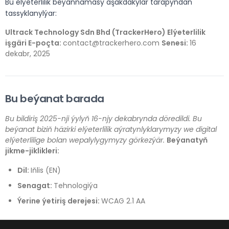
Bu elýeterlilik beýannamasy aşakdakylar tarapyndan
tassyklanylýar:
Ultrack Technology Sdn Bhd (TrackerHero)
Elýeterlilik
işgäri
E-poçta:
contact@trackerhero.com
Senesi:
16
dekabr, 2025
Bu beýanat barada
Bu bildiriş 2025-nji ýylyň 16-njy dekabrynda döredildi. Bu
beýanat biziň häzirki elýeterlilik aýratynlyklarymyzy we digital
elýeterlilige bolan wepalylygymyzy görkezýär.
Beýanatyň
jikme-jiklikleri:
Dil:
Iňlis (EN)
Senagat:
Tehnologiýa
Ýerine ýetiriş derejesi:
WCAG 2.1 AA