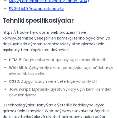
Maýyp amerikanlar hakyndaky kanun (ADA)
EN 301 549 Ýewropa standarty
Tehniki spesifikasiýalar
https://trackerhero.com/ web brauzeriniň we
kompýuteriňizde ýerleşdirilen kömekçi tehnologiýalaryň ýa-
da pluginleriň aýratyn kombinasiýasy bilen işlemek üçin
aşakdaky tehnologiýalara daýanýar:
HTML5:
Dogry dokument gurluşy üçin semantik bellik
WAI-ARIA:
Çylşyrymly özara gatnaşyklar üçin öňdebaryjy
elýeterlilik häsiýetleri
CSS3:
Duýgur dizayn we elýeterlilige ýaramly stil
JavaScript:
Elýeterlilik aýratynlyklary üçin kem-kemden
gowulandyrma
Bu tehnologiýalar ulanylýan elýeterlilik kadalaryna laýyk
gelmek üçin ulanylýar. Web-saýtymyz JavaScript öçürilse-
de, esasy funksiýalaryň elýeterli bolmagyny üpjün edýän