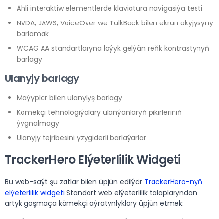
Ähli interaktiw elementlerde klaviatura navigasiýa testi
NVDA, JAWS, VoiceOver we TalkBack bilen ekran okyjysyny
barlamak
WCAG AA standartlaryna laýyk gelýän reňk kontrastynyň
barlagy
Ulanyjy barlagy
Maýyplar bilen ulanylyş barlagy
Kömekçi tehnologiýalary ulanýanlaryň pikirleriniň
ýygnalmagy
Ulanyjy tejribesini yzygiderli barlaýarlar
TrackerHero Elýeterlilik Widgeti
Bu web-saýt şu zatlar bilen üpjün edilýär
TrackerHero-nyň
elýeterlilik widgeti
Standart web elýeterlilik talaplaryndan
artyk goşmaça kömekçi aýratynlyklary üpjün etmek: