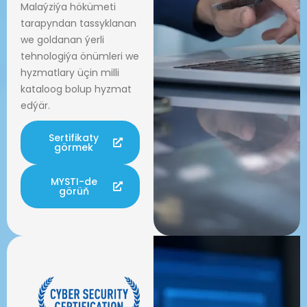
Malaýziýa hökümeti
tarapyndan tassyklanan
we goldanan ýerli
tehnologiýa önümleri we
hyzmatlary üçin milli
kataloog bolup hyzmat
edýär.
Sertifikaty
görmek
MYSTI-de
görüň