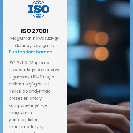
ISO 27001
Maglumat howpsuzlygy
dolandyryş ulgamy
Bu standart barada
ISO 27001 Maglumat
howpsuzlygy dolandyryş
ulgamlary (ISMS) üçin
halkara ölçügidir. Ol
riskleri dolandyrmak
prosesleri arkaly
kompaniýanyň we
müşderiniň
ýöriteleşdirilen
maglumatlaryny