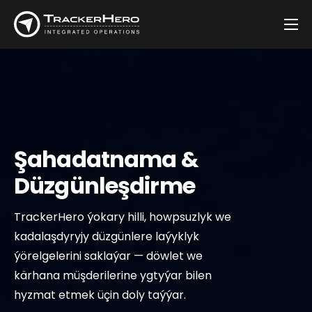
Kompaniýa
çözgütler
Müşderiler
Blog
Şahadatnama &
Habarlaşmak
Düzgünleşdirme
TrackerHero ýokary hilli, howpsuzlyk we
kadalaşdyryjy düzgünlere laýyklyk
ýörelgelerini saklaýar — döwlet we
kärhana müşderilerine ygtyýar bilen
hyzmat etmek üçin doly taýýar.