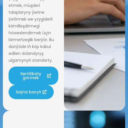
etmek, müşderi
talaplaryny ýerine
ýetirmek we yzygiderli
kämilleşdirmegi
höweslendirmek üçin
birmeňzeşlik berýär. Bu
dünýäde iň köp kabul
edilen dolandyryş
ulgamynyň standarty.
Sertifikaty
görmek
Saýta baryň