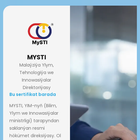
MYSTI
Malaýziýa Ylym,
Tehnologiýa we
Innowasiýalar
Direktoriýasy
Bu sertifikat barada
MYSTI, YIM-nyň (Bilim,
Ylym we Innowasiýalar
ministrligi) tarapyndan
saklanýan resmi
hökümet direksiýasy. Ol