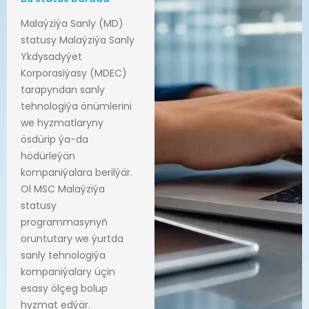
Malaýziýa Sanly (MD)
statusy Malaýziýa Sanly
Ykdysadyýet
Korporasiýasy (MDEC)
tarapyndan sanly
tehnologiýa önümlerini
we hyzmatlaryny
ösdürip ýa-da
hödürleýän
kompaniýalara berilýär.
Ol MSC Malaýziýa
statusy
programmasynyň
oruntutary we ýurtda
sanly tehnologiýa
kompaniýalary üçin
esasy ölçeg bolup
hyzmat edýär.