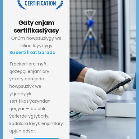
Gaty enjam
sertifikasiýasy
Önüm howpsuzlygy we
hiline laýyklygy
Bu sertifikat barada
TrackerHero-nyň
gözegçi enjamlary
ýokary derejede
howpsuzlyk we
ykjamlylyk
sertifikasiýasyndan
geçýär — bu ähli
ýerlerde ygtybarly,
kadalara laýyk enjamlary
üpjün edýär.