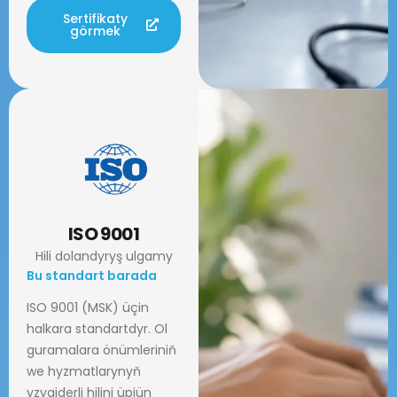
Sertifikaty
görmek
ISO 9001
Hili dolandyryş ulgamy
Bu standart barada
ISO 9001 (MSK) üçin
halkara standartdyr. Ol
guramalara önümleriniň
we hyzmatlarynyň
yzygiderli hilini üpjün