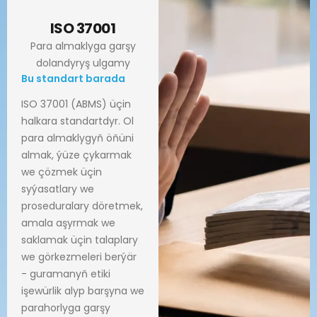
ISO 37001
Para almaklyga garşy
dolandyryş ulgamy
Bu standart barada
ISO 37001 (ABMS) üçin
halkara standartdyr. Ol
para almaklygyň öňüni
almak, ýüze çykarmak
we çözmek üçin
syýasatlary we
proseduralary döretmek,
amala aşyrmak we
saklamak üçin talaplary
we görkezmeleri berýär
- guramanyň etiki
işewürlik alyp barşyna we
parahorlyga garşy