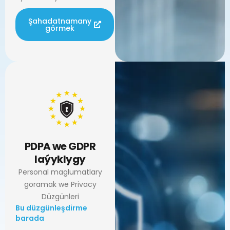
Şahadatnamany
görmek
PDPA we GDPR
laýyklygy
Personal maglumatlary
goramak we Privacy
Düzgünleri
Bu düzgünleşdirme
barada