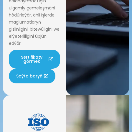
dolandyrmak üçin
ulgamly çemeleşmäni
hödürleýär, ähli işlerde
maglumatlaryň
gizlinligini, bitewüligini we
elýeterliligini üpjün
edýär.
Sertifikaty
görmek
Saýta baryň