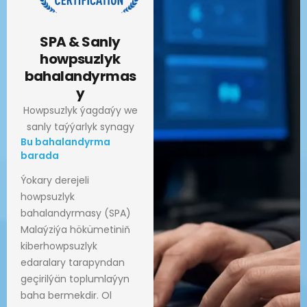
SPA & Sanly
howpsuzlyk
bahalandyrmas
y
Howpsuzlyk ýagdaýy we
sanly taýýarlyk synagy
Bu bahalandyrma
barada
Ýokary derejeli
howpsuzlyk
bahalandyrmasy (SPA)
Malaýziýa hökümetiniň
kiberhowpsuzlyk
edaralary tarapyndan
geçirilýän toplumlaýyn
baha bermekdir. Ol