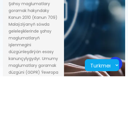
Şahsy maglumatlary
goramak hakyndaky
Kanun 2010 (Kanun 709)
Malaýziýanyň söwda
geleleşiklerinde şahsy
maglumatlaryň
işlenmegini
düzgünleşdirýän esasy
kanunçylygydyr. Umumy
maglumatlary goramak
düzgüni (GDPR) Ýewropa
Bileleşiginiň
maglumatlaryň
gizlinligini doly gurşap
alýan çarçuwasydyr (EU
2016/679). TrackerHero
bu iki ölçeglere doly
laýyk gelýär.