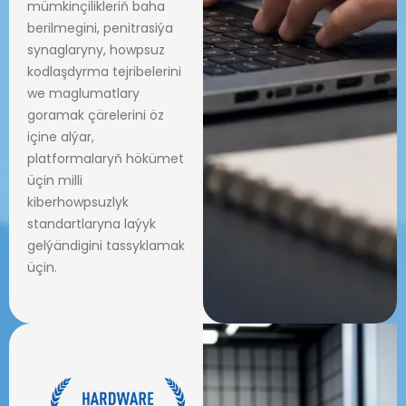
mümkinçilikleriň baha
berilmegini, penitrasiýa
synaglaryny, howpsuz
kodlaşdyrma tejribelerini
we maglumatlary
goramak çärelerini öz
içine alýar,
platformalaryň hökümet
üçin milli
kiberhowpsuzlyk
standartlaryna laýyk
gelýändigini tassyklamak
üçin.