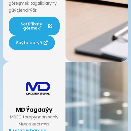
göreşmek tagallalaryny
güýçlendirýär.
Sertifikaty
görmek
Saýta baryň
MD Ýagdaýy
MDEC tarapyndan sanly
Малайзия статусы
Bu status barada