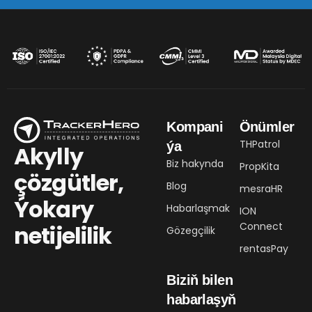
Kompani
Önümler
THPatrol
ýa
Akylly
Biz hakynda
PropKita
çözgütler,
Blog
mesraHR
Ýokary
Habarlaşmak
ION
Connect
netijelilik
Gözegçilik
rentasPay
Biziň bilen
habarlaşyň