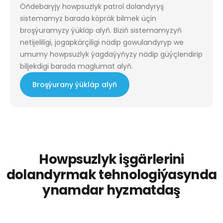
Öňdebaryjy howpsuzlyk patrol dolandyryş
sistemamyz barada köpräk bilmek üçin
broşýuramyzy ýükläp alyň. Biziň sistemamyzyň
netijeliligi, jogapkärçiligi nädip gowulandyryp we
umumy howpsuzlyk ýagdaýyňyzy nädip güýçlendirip
biljekdigi barada maglumat alyň.
Broşýurany ýükläp alyň
Howpsuzlyk işgärlerini
dolandyrmak tehnologiýasynda
ynamdar hyzmatdaş