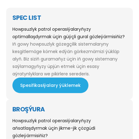
SPEC LIST
Howpsuzlyk patrol operasiýalaryňyzy
optimallaşdyrmak üçin güýçli gural gözleýärmisiňiz?
Iň gowy howpsuzlyk gözegçilik sistemalaryny
kesgitlemäge kömek edýän görkezmämizi ýükläp
alyň. Biz siziň guramaňyz üçin iň gowy sistemany
saýlamagyňyzy üpjün etmek üçin esasy
aýratynlyklara we pikirlere serederis.
Spesifikasiýalary ýüklemek
BROŞÝURA
Howpsuzlyk patrol operasiýalaryňyzy
aňsatlaşdyrmak üçin jikme-jik çözgüdi
gözleýärmisiňiz?