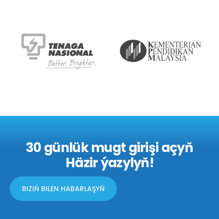
30 günlük mugt girişi açyň
Häzir ýazylyň!
BIZIŇ BILEN HABARLAŞYŇ