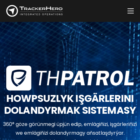
Kompaniýa
çözgütler
Müşderiler
Blog
Habarlaşmak
HOWPSUZLYK IŞGÄRLERINI
DOLANDYRMAK SISTEMASY
360° göze görünmegi üpjün edip, emlägiňizi, işgärleriňizi
we emlägiňizi dolandyrmagy aňsatlaşdyrýar.