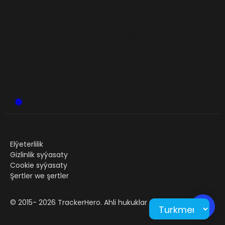
Elýeterlilik
Gizlinlik syýasaty
Cookie syýasaty
Şertler we şertler
© 2015-
2026
TrackerHero. Ahli hukuklar goralan.