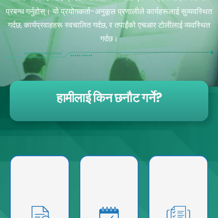
प्रबन्ध गर्नुहोस्। यो प्रयोगकर्ता-अनुकूल प्रणालीले कार्यहरूलाई सुव्यवस्थित
गर्दछ, कार्यप्रवाहहरू स्वचालित गर्दछ, र तपाईंको एचआर टोलीलाई व्यवस्थित
गर्दछ।
हामीलाई किन छनौट गर्ने?
एक बहुमुखी र सबै-
तपाईंको कर्मचारी
जटिल दावी
समावेशी पेरोल
छोड्ने कुशलतापूर्वक
परिदृश्यहरू सजिलैसँग
प्रोसेसिंग सफ्टवेयर
व्यवस्थापन गर्नुहोस्,
ह्यान्डल गर्न परिष्कृत