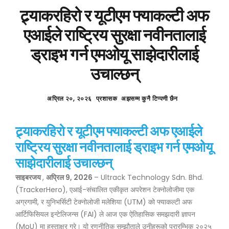
ट्र्याकरहिरो र यूटीएम फ्याकल्टी अफ
एआईले राष्ट्रिय सुरक्षा नवीनतालाई
ड्राइभ गर्न एमओयू साझेदारीलाई
उचाल्छन्
अप्रिल २०, २०२६
प्रशासक
अझसम्म कुनै टिप्पणी छैन
ट्र्याकरहिरो र यूटीएम फ्याकल्टी अफ एआईले
राष्ट्रिय सुरक्षा नवीनतालाई ड्राइभ गर्न एमओयू
साझेदारीलाई उचाल्छन्
साइबरजय
,
अप्रिल 9, 2026
– Ultrack Technology Sdn. Bhd.
(TrackerHero), एआई-संचालित एकीकृत अपरेशन टेक्नोलोजीमा एक
अग्रगामी, र युनिभर्सिटी टेक्नोलोजी मलेशिया (UTM) को फ्याकल्टी अफ
आर्टिफिसियल इन्टेलिजन्स (FAI) ले आज एक ऐतिहासिक समझदारी ज्ञापन
(MoU) मा हस्ताक्षर गरे। यो रणनीतिक सम्झौताले उनीहरूको प्रारम्भिक २०२५