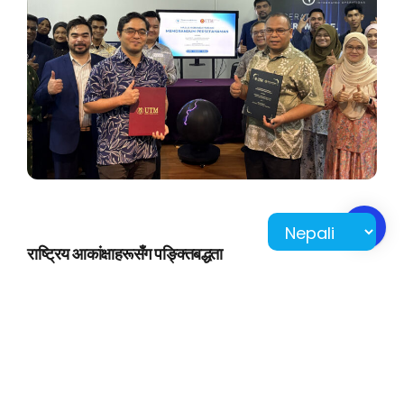
राष्ट्रिय आकांक्षाहरूसँग पङ्क्तिबद्धता
UTM का लागि, यो सहकार्य यसको enVision2025 रोडम्यापको एक महत्वपूर्ण
घटक हो, जसको उद्देश्य विश्वविद्यालयलाई रणनीतिक औद्योगिक संलग्नता मार्फत
विश्वव्यापी रूपमा प्रतिष्ठित अनुसन्धान संस्थाको रूपमा स्थान दिनु हो। ट्रैकरहीरो
जस्ता उद्योगका नेतासँग साझेदारी गरेर, UTM ले यसको AI पाठ्यक्रम र
अनुसन्धानलाई वास्तविक-विश्व अनुप्रयोगको अत्याधुनिकमा राख्छ।