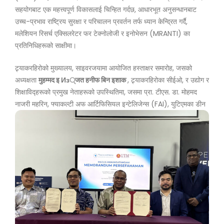
सहयोगबाट एक महत्त्वपूर्ण विकासलाई चिन्हित गर्दछ, आधारभूत अनुसन्धानबाट
उच्च-प्रभाव राष्ट्रिय सुरक्षा र परिचालन प्रवर्तन तर्फ ध्यान केन्द्रित गर्दै,
मलेशियन रिसर्च एक्सिलरेटर फर टेक्नोलोजी र इनोभेसन (MRANTI) का
प्रतिनिधिहरूको साक्षीमा।
ट्र्याकरहिरोको मुख्यालय, साइवरजयामा आयोजित हस्ताक्षर समारोह, जसको
अध्यक्षता
मुहम्मद इ Из्जत हनीफ बिन इशाक
, ट्र्याकरहिरोका सीईओ, र उद्योग र
शिक्षाविद्हरूको प्रमुख नेताहरूको उपस्थितिमा, जसमा प्रा. टीएस. डा. मोहमद
नाजरी महरिन, फ्याकल्टी अफ आर्टिफिसियल इन्टेलिजेन्स (FAI), युटिएमका डीन