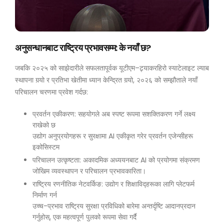
अनुसन्धानबाट राष्ट्रिय प्रभावसम्म: के नयाँ छ?
जबकि २०२५ को साझेदारीले सफलतापूर्वक यूटीएम–ट्र्याकरहिरो स्याटेलाइट ल्याब
स्थापना गर्‍यो र प्रतिभा खेतीमा ध्यान केन्द्रित गर्‍यो, २०२६ को सम्झौताले नयाँ
परिचालन चरणमा प्रवेश गर्दछ:
प्रवर्तन एकीकरण: सहयोगले अब स्पष्ट रूपमा सशक्तिकरण गर्ने लक्ष्य
राखेको छ
उद्योग अनुप्रयोगहरू र सुरक्षामा AI एकीकृत गरेर प्रवर्तन एजेन्सीहरू
इकोसिस्टम
परिचालन उत्कृष्टता: अकादमिक अध्ययनबाट AI को प्रयोगमा संक्रमण
जोखिम व्यवस्थापन र परिचालन प्रभावकारिता।
राष्ट्रिय रणनीतिक नेटवर्किङ: उद्योग र शिक्षाविद्हरूका लागि प्लेटफर्म
निर्माण गर्न
उच्च-प्रभाव राष्ट्रिय सुरक्षा प्रविधिको बारेमा अन्तर्दृष्टि आदानप्रदान
गर्नुहोस्, एक महत्वपूर्ण पुलको रूपमा सेवा गर्दै