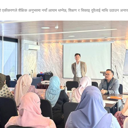
को एकीकरणले शैक्षिक अनुभवमा नयाँ आयाम थप्नेछ, शिक्षण र सिकाइ दुवैलाई माथि उठाउन अन्त