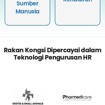
Halaman.
Sumber
Nyata Dan Analitik Yang
Berkuasa.
Manusia
Rakan Kongsi Dipercayai dalam
Teknologi Pengurusan HR