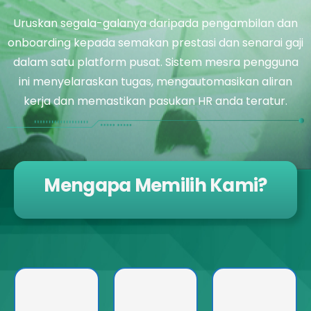
Uruskan segala-galanya daripada pengambilan dan
onboarding kepada semakan prestasi dan senarai gaji
dalam satu platform pusat. Sistem mesra pengguna
ini menyelaraskan tugas, mengautomasikan aliran
kerja dan memastikan pasukan HR anda teratur.
Mengapa Memilih Kami?
Perisian
Pemprosesan
Urus Cuti Pekerja
Menyediakan