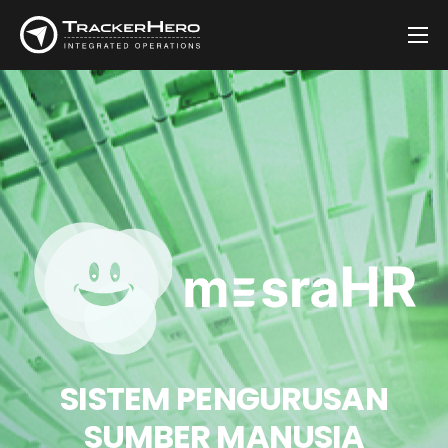
Syarikat
Solusi
Pelanggan
Blog
Hubungi Kami
SISTEM PENGURUSAN
SUMBER MANUSIA