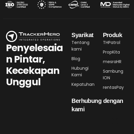
Syarikat
Produk
Tentang
THPatrol
Penyelesaia
kami
PropKita
n Pintar,
Blog
mesraHR
Kecekapan
Hubungi
Sambung
Kami
ION
Unggul
Kepatuhan
rentasPay
Berhubung dengan
kami