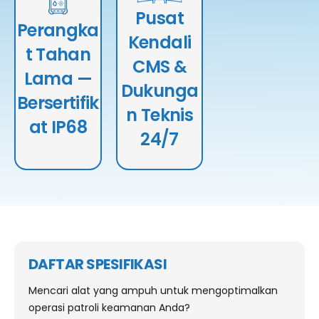
air IP68 & IP69K,
Pusat
lokal yang
tahan
Perangka
berdedikasi.
Kendali
guncangan MIL-
Dukungan teknis
t Tahan
STD-810H,
CMS &
24/7
pemindaian
Lama —
memastikan
Dukunga
pos
waktu aktif,
Bersertifik
pemeriksaan
n Teknis
eskalasi insiden,
NFC, lampu obor
at IP68
dan keandalan
24/7
terintegrasi,
sistem setiap
GSM/4G/WiFi,
saat.
dengan deteksi
guncangan
dan sabotase
aktif.
DAFTAR SPESIFIKASI
Mencari alat yang ampuh untuk mengoptimalkan
operasi patroli keamanan Anda?