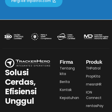
Pergi ke thpatrol.com
Firma
Produk
Tentang
THPatrol
Solusi
kita
PropKita
Cerdas,
Berita
mesraHR
Efisiensi
Kontak
ION
Kepatuhan
Connect
Unggul
rentasPay