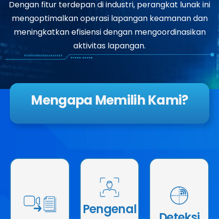
Dengan fitur terdepan di industri, perangkat lunak ini
mengoptimalkan operasi lapangan keamanan dan
meningkatkan efisiensi dengan mengoordinasikan
aktivitas lapangan.
Berdayakan
Mengapa Memilih Kami?
pekerja
lapangan untuk
Kehadiran
menangkap
pengenalan
insiden melalui
wajah berbasis
Pantau
video, yang
AI memastikan
ancaman
secara
pelacakan shift
potensial
otomatis
dan verifikasi
secara real-
dikonversi
identitas yang
time dengan
menjadi teks
akurat.
peringatan
untuk
Manajemen
alarm dan
Pengenal
pelaporan
pengunjung
notifikasi.
Deteksi