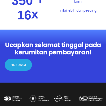
3
5
0
kami
x
1
6
nilai lebih dari pesaing
Ucapkan selamat tinggal pada
kerumitan pembayaran!
HUBUNGI