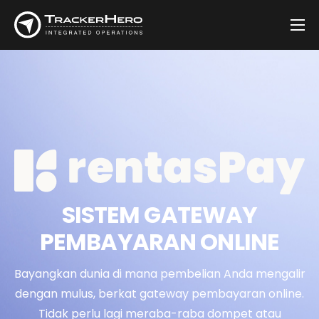
Firma
Solusi
Pelanggan
Berita
Kontak
SISTEM GATEWAY
PEMBAYARAN ONLINE
Bayangkan dunia di mana pembelian Anda mengalir
dengan mulus, berkat gateway pembayaran online.
Tidak perlu lagi meraba-raba dompet atau