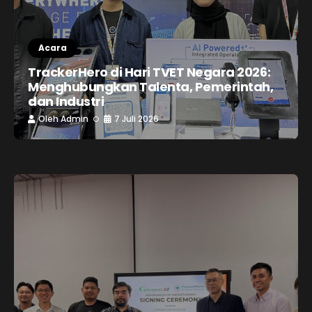
Acara
TrackerHero di Hari TVET Negara 2026:
Menghubungkan Talenta, Pemerintah,
dan Industri
Oleh
Admin
7 Juli 2026