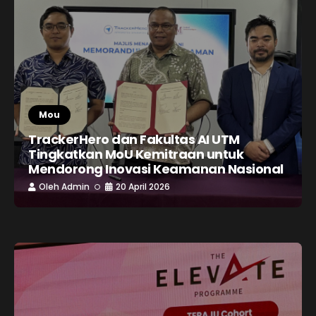
Mou
TrackerHero dan Fakultas AI UTM
Tingkatkan MoU Kemitraan untuk
Mendorong Inovasi Keamanan Nasional
Oleh
Admin
20 April 2026