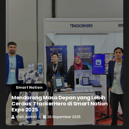
Smart Nation
Mendorong Masa Depan yang Lebih
Cerdas: TrackerHero di Smart Nation
Expo 2025
Oleh
Admin
26 Nopember 2025